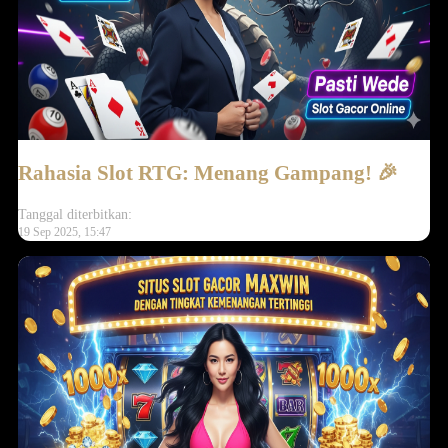
Rahasia Slot RTG: Menang Gampang! 🎉
Tanggal diterbitkan:
19 Sep 2025, 15:47