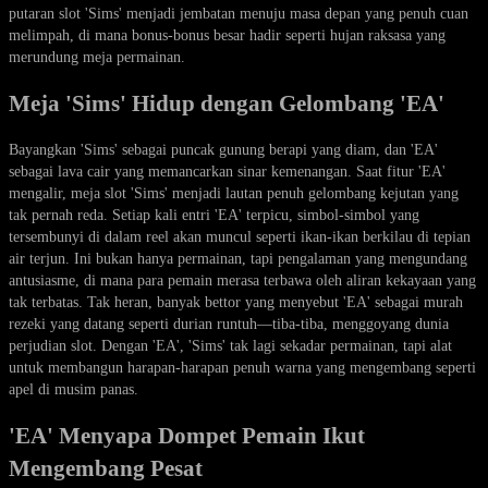
putaran slot 'Sims' menjadi jembatan menuju masa depan yang penuh cuan
melimpah, di mana bonus-bonus besar hadir seperti hujan raksasa yang
merundung meja permainan.
Meja 'Sims' Hidup dengan Gelombang 'EA'
Bayangkan 'Sims' sebagai puncak gunung berapi yang diam, dan 'EA'
sebagai lava cair yang memancarkan sinar kemenangan. Saat fitur 'EA'
mengalir, meja slot 'Sims' menjadi lautan penuh gelombang kejutan yang
tak pernah reda. Setiap kali entri 'EA' terpicu, simbol-simbol yang
tersembunyi di dalam reel akan muncul seperti ikan-ikan berkilau di tepian
air terjun. Ini bukan hanya permainan, tapi pengalaman yang mengundang
antusiasme, di mana para pemain merasa terbawa oleh aliran kekayaan yang
tak terbatas. Tak heran, banyak bettor yang menyebut 'EA' sebagai murah
rezeki yang datang seperti durian runtuh—tiba-tiba, menggoyang dunia
perjudian slot. Dengan 'EA', 'Sims' tak lagi sekadar permainan, tapi alat
untuk membangun harapan-harapan penuh warna yang mengembang seperti
apel di musim panas.
'EA' Menyapa Dompet Pemain Ikut
Mengembang Pesat