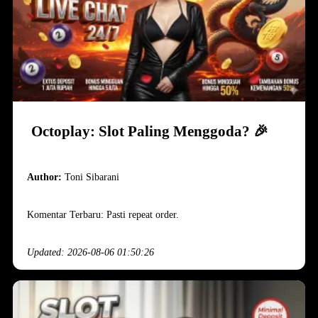
Octoplay: Slot Paling Menggoda? 🎉
Author:
Toni Sibarani
Komentar Terbaru: Pasti repeat order.
Updated: 2026-08-06 01:50:26