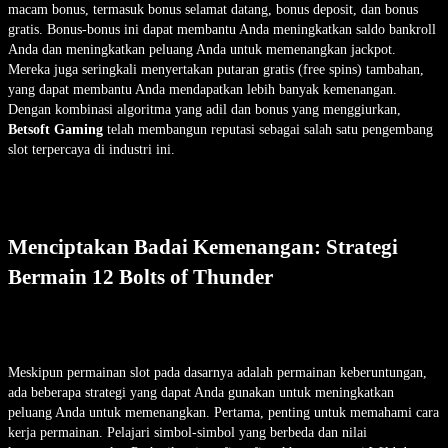
macam bonus, termasuk bonus selamat datang, bonus deposit, dan bonus
gratis. Bonus-bonus ini dapat membantu Anda meningkatkan saldo bankroll
Anda dan meningkatkan peluang Anda untuk memenangkan jackpot.
Mereka juga seringkali menyertakan putaran gratis (free spins) tambahan,
yang dapat membantu Anda mendapatkan lebih banyak kemenangan.
Dengan kombinasi algoritma yang adil dan bonus yang menggiurkan,
Betsoft Gaming
telah membangun reputasi sebagai salah satu pengembang
slot terpercaya di industri ini.
Menciptakan Badai Kemenangan: Strategi
Bermain 12 Bolts of Thunder
Meskipun permainan slot pada dasarnya adalah permainan keberuntungan,
ada beberapa strategi yang dapat Anda gunakan untuk meningkatkan
peluang Anda untuk memenangkan. Pertama, penting untuk memahami cara
kerja permainan. Pelajari simbol-simbol yang berbeda dan nilai