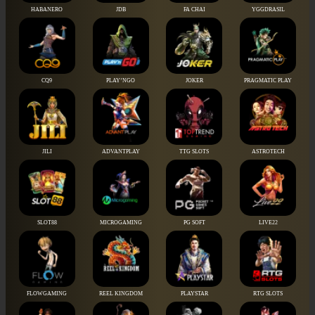
HABANERO
JDB
FA CHAI
YGGDRASIL
CQ9
PLAY’NGO
JOKER
PRAGMATIC PLAY
JILI
ADVANTPLAY
TTG SLOTS
ASTROTECH
SLOT88
MICROGAMING
PG SOFT
LIVE22
FLOWGAMING
REEL KINGDOM
PLAYSTAR
RTG SLOTS