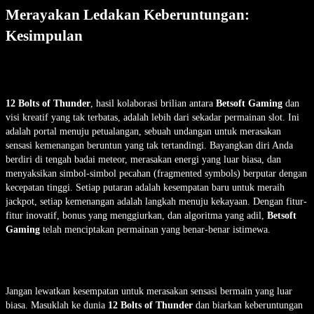
Merayakan Ledakan Keberuntungan:
Kesimpulan
12 Bolts of Thunder
, hasil kolaborasi brilian antara
Betsoft Gaming
dan
visi kreatif yang tak terbatas, adalah lebih dari sekadar permainan slot. Ini
adalah portal menuju petualangan, sebuah undangan untuk merasakan
sensasi kemenangan beruntun yang tak tertandingi. Bayangkan diri Anda
berdiri di tengah badai meteor, merasakan energi yang luar biasa, dan
menyaksikan simbol-simbol pecahan (fragmented symbols) berputar dengan
kecepatan tinggi. Setiap putaran adalah kesempatan baru untuk meraih
jackpot, setiap kemenangan adalah langkah menuju kekayaan. Dengan fitur-
fitur inovatif, bonus yang menggiurkan, dan algoritma yang adil,
Betsoft
Gaming
telah menciptakan permainan yang benar-benar istimewa.
Jangan lewatkan kesempatan untuk merasakan sensasi bermain yang luar
biasa. Masuklah ke dunia
12 Bolts of Thunder
dan biarkan keberuntungan