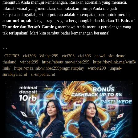
menuntun Anda menuju kemenangan. Rasakan adrenalin yang memacu,
nikmati visual yang memukau, dan saksikan mimpi Anda menjadi
kenyataan. Ingatlah, setiap putaran adalah kesempatan baru untuk meraih
cuan melimpah
. Jangan ragu, segera bergabunglah dan biarkan
12 Bolts of
Thunder
dan
Betsoft Gaming
membawa Anda menuju petualangan yang
tak terlupakan! Mari kita sambut badai kemenangan bersama!
```
CICI303
cici303
Winbet299
cici303
cici303
ana4d
slot demo
thailand
winbet299
https://about.me/winbet299
https://heylink.me/winBe
link/
https://mez.ink/winbet299pragmaticplay
winbet299
unpad-
surabaya.ac.id
si-unpad.ac.id