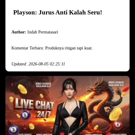
Playson: Jurus Anti Kalah Seru!
Author:
Indah Permatasari
Komentar Terbaru: Produknya ringan tapi kuat.
Updated: 2026-08-05 02:25:11