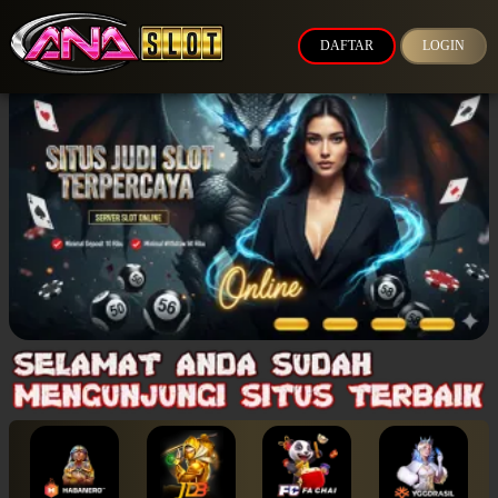
DAFTAR
LOGIN