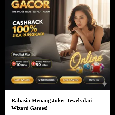
Rahasia Menang Joker Jewels dari
Wizard Games!