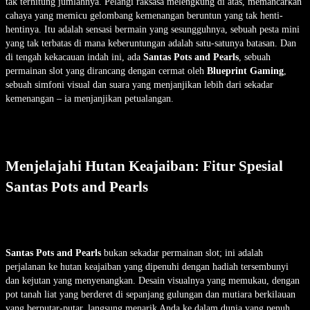
tak terhitung jumlahnya. Pelangi raksasa melengkung di atas, memancarkan
cahaya yang memicu gelombang kemenangan beruntun yang tak henti-
hentinya. Itu adalah sensasi bermain yang sesungguhnya, sebuah pesta mini
yang tak terbatas di mana keberuntungan adalah satu-satunya batasan. Dan
di tengah kekacauan indah ini, ada
Santas Pots and Pearls
, sebuah
permainan slot yang dirancang dengan cermat oleh
Blueprint Gaming
,
sebuah simfoni visual dan suara yang menjanjikan lebih dari sekadar
kemenangan – ia menjanjikan petualangan.
Menjelajahi Hutan Keajaiban: Fitur Spesial
Santas Pots and Pearls
Santas Pots and Pearls
bukan sekadar permainan slot; ini adalah
perjalanan ke hutan keajaiban yang dipenuhi dengan hadiah tersembunyi
dan kejutan yang menyenangkan. Desain visualnya yang memukau, dengan
pot tanah liat yang berderet di sepanjang gulungan dan mutiara berkilauan
yang berputar-putar, langsung menarik Anda ke dalam dunia yang penuh