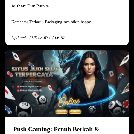
Author:
Dian Puspita
Komentar Terbaru: Packaging-nya bikin happy.
Updated: 2026-08-07 07:06:57
Push Gaming: Penuh Berkah &