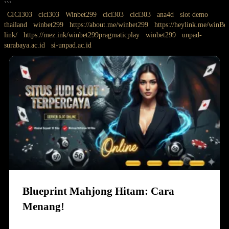
```
CICI303
cici303
Winbet299
cici303
cici303
ana4d
slot demo
thailand
winbet299
https://about.me/winbet299
https://heylink.me/winBe
link/
https://mez.ink/winbet299pragmaticplay
winbet299
unpad-
surabaya.ac.id
si-unpad.ac.id
Blueprint Mahjong Hitam: Cara
Menang!