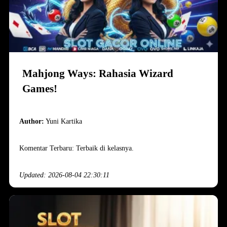
Mahjong Ways: Rahasia Wizard
Games!
Author:
Yuni Kartika
Komentar Terbaru: Terbaik di kelasnya.
Updated: 2026-08-04 22:30:11