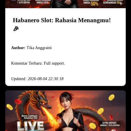
Habanero Slot: Rahasia Menangmu!
🎉
Author:
Tika Anggraini
Komentar Terbaru: Full support.
Updated: 2026-08-04 22:30:18