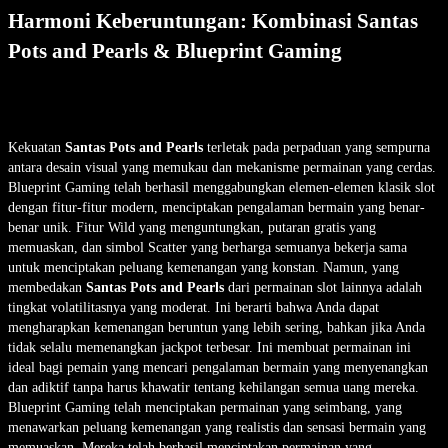
Harmoni Keberuntungan: Kombinasi Santas
Pots and Pearls & Blueprint Gaming
Kekuatan
Santas Pots and Pearls
terletak pada perpaduan yang sempurna
antara desain visual yang memukau dan mekanisme permainan yang cerdas.
Blueprint Gaming telah berhasil menggabungkan elemen-elemen klasik slot
dengan fitur-fitur modern, menciptakan pengalaman bermain yang benar-
benar unik. Fitur Wild yang menguntungkan, putaran gratis yang
memuaskan, dan simbol Scatter yang berharga semuanya bekerja sama
untuk menciptakan peluang kemenangan yang konstan. Namun, yang
membedakan
Santas Pots and Pearls
dari permainan slot lainnya adalah
tingkat volatilitasnya yang moderat. Ini berarti bahwa Anda dapat
mengharapkan kemenangan beruntun yang lebih sering, bahkan jika Anda
tidak selalu memenangkan jackpot terbesar. Ini membuat permainan ini
ideal bagi pemain yang mencari pengalaman bermain yang menyenangkan
dan adiktif tanpa harus khawatir tentang kehilangan semua uang mereka.
Blueprint Gaming telah menciptakan permainan yang seimbang, yang
menawarkan peluang kemenangan yang realistis dan sensasi bermain yang
memuaskan. Mereka telah berhasil menciptakan permainan yang