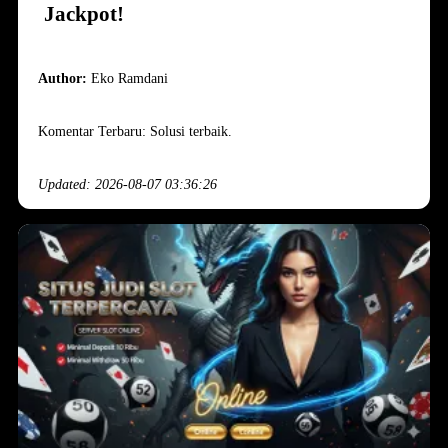
Jackpot!
Author:
Eko Ramdani
Komentar Terbaru: Solusi terbaik.
Updated: 2026-08-07 03:36:26