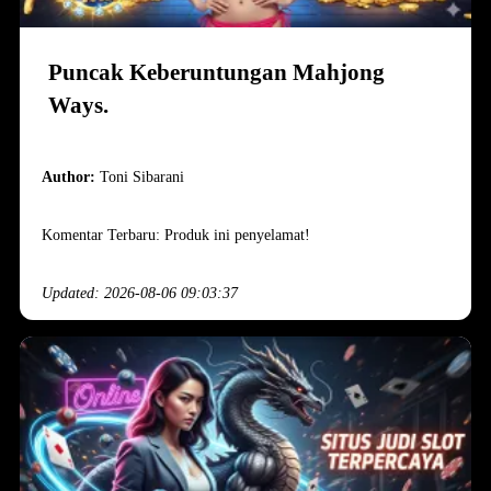
Puncak Keberuntungan Mahjong
Ways.
Author:
Toni Sibarani
Komentar Terbaru: Produk ini penyelamat!
Updated: 2026-08-06 09:03:37