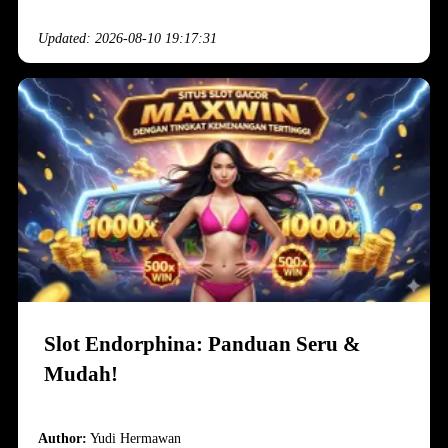
Updated: 2026-08-10 19:17:31
Slot Endorphina: Panduan Seru &
Mudah!
Author:
Yudi Hermawan