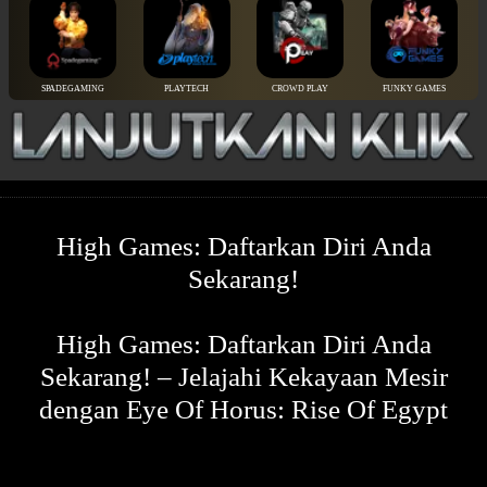
SPADEGAMING
PLAYTECH
CROWD PLAY
FUNKY GAMES
High Games: Daftarkan Diri Anda
Sekarang!
High Games: Daftarkan Diri Anda
Sekarang! – Jelajahi Kekayaan Mesir
dengan Eye Of Horus: Rise Of Egypt