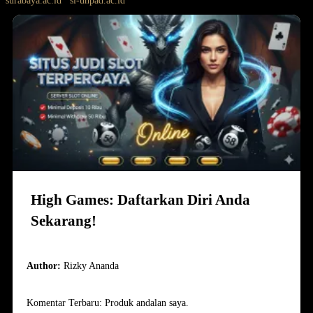
surabaya.ac.id
si-unpad.ac.id
High Games: Daftarkan Diri Anda
Sekarang!
Author:
Rizky Ananda
Komentar Terbaru: Produk andalan saya.