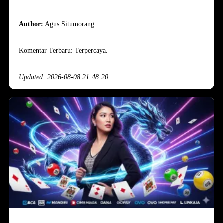
Author:
Agus Situmorang
Komentar Terbaru: Terpercaya.
Updated: 2026-08-08 21:48:20