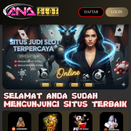
DAFTAR
LOGIN