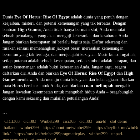
Dunia
Eye Of Horus: Rise Of Egypt
adalah dunia yang penuh dengan
keajaiban, misteri, dan potensi kemenangan yang tak terbatas. Dengan
bantuan
High Games
, Anda tidak hanya bermain slot; Anda memulai
sebuah petualangan yang akan menguji keberanian dan kesabaran Anda.
Jangan biarkan kesempatan ini berlalu begitu saja. Daftar sekarang dan
rasakan sensasi memenangkan jackpot besar, merasakan kemenangan
beruntun yang tak terduga, dan menjelajahi kekayaan Mesir kuno. Ingatlah,
setiap putaran adalah sebuah kesempatan, setiap simbol adalah harapan, dan
setiap kemenangan adalah bukti keberanian Anda. Jangan ragu, segera
daftarkan diri Anda dan biarkan
Eye Of Horus: Rise Of Egypt
dan
High
Games
membawa Anda menuju dunia kekayaan dan kebahagiaan. Biarkan
mata Horus bersinar untuk Anda, dan biarkan
cuan melimpah
mengalir.
Jangan lewatkan kesempatan untuk mengubah hidup Anda – bergabunglah
dengan kami sekarang dan mulailah petualangan Anda!
```
CICI303
cici303
Winbet299
cici303
cici303
ana4d
slot demo
thailand
winbet299
https://about.me/winbet299
https://heylink.me/winBe
link/
https://mez.ink/winbet299pragmaticplay
winbet299
unpad-