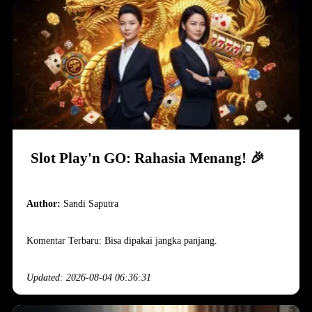
Slot Play'n GO: Rahasia Menang! 🎉
Author:
Sandi Saputra
Komentar Terbaru: Bisa dipakai jangka panjang.
Updated: 2026-08-04 06:36:31