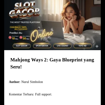
Mahjong Ways 2: Gaya Blueprint yang
Seru!
Author:
Nurul Simbolon
Komentar Terbaru: Full support.