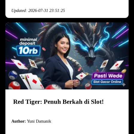
Updated: 2026-07-31 23:51:25
Red Tiger: Penuh Berkah di Slot!
Author:
Yuni Damanik