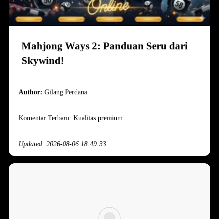
Mahjong Ways 2: Panduan Seru dari
Skywind!
Author:
Gilang Perdana
Komentar Terbaru: Kualitas premium.
Updated: 2026-08-06 18:49:33