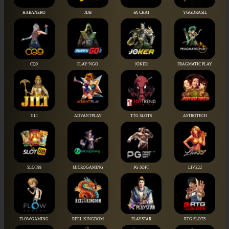
HABANERO
JDB
FA CHAI
YGGDRASIL
CQ9
PLAY’NGO
JOKER
PRAGMATIC PLAY
JILI
ADVANTPLAY
TTG SLOTS
ASTROTECH
SLOT88
MICROGAMING
PG SOFT
LIVE22
FLOWGAMING
REEL KINGDOM
PLAYSTAR
RTG SLOTS