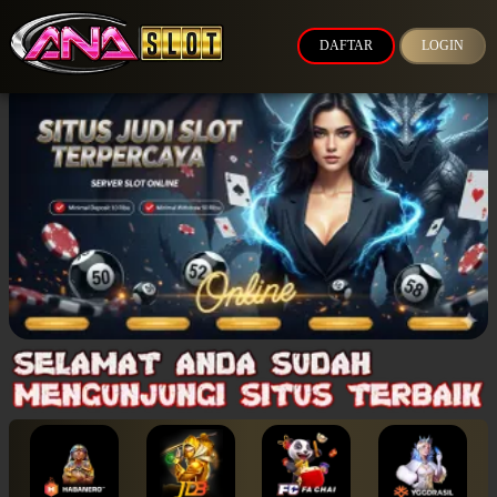
DAFTAR
LOGIN