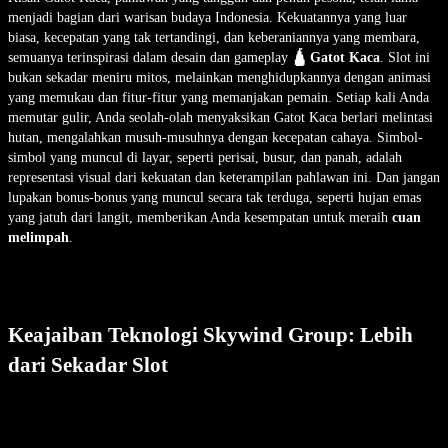
menjadi bagian dari warisan budaya Indonesia. Kekuatannya yang luar
biasa, kecepatan yang tak tertandingi, dan keberaniannya yang membara,
semuanya terinspirasi dalam desain dan gameplay
🛕 Gatot Kaca
. Slot ini
bukan sekadar meniru mitos, melainkan menghidupkannya dengan animasi
yang memukau dan fitur-fitur yang memanjakan pemain. Setiap kali Anda
memutar gulir, Anda seolah-olah menyaksikan Gatot Kaca berlari melintasi
hutan, mengalahkan musuh-musuhnya dengan kecepatan cahaya. Simbol-
simbol yang muncul di layar, seperti perisai, busur, dan panah, adalah
representasi visual dari kekuatan dan keterampilan pahlawan ini. Dan jangan
lupakan bonus-bonus yang muncul secara tak terduga, seperti hujan emas
yang jatuh dari langit, memberikan Anda kesempatan untuk meraih
cuan
melimpah
.
Keajaiban Teknologi Skywind Group: Lebih
dari Sekadar Slot