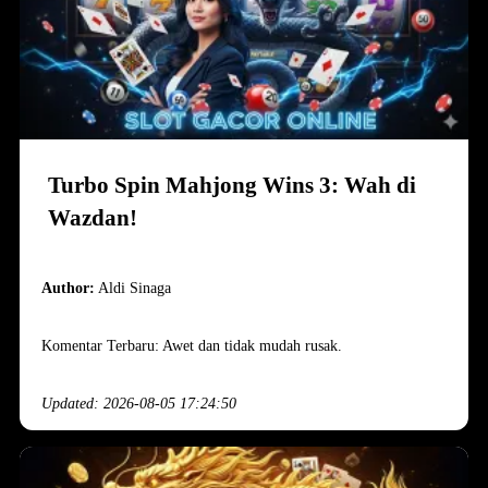
Turbo Spin Mahjong Wins 3: Wah di
Wazdan!
Author:
Aldi Sinaga
Komentar Terbaru: Awet dan tidak mudah rusak.
Updated: 2026-08-05 17:24:50