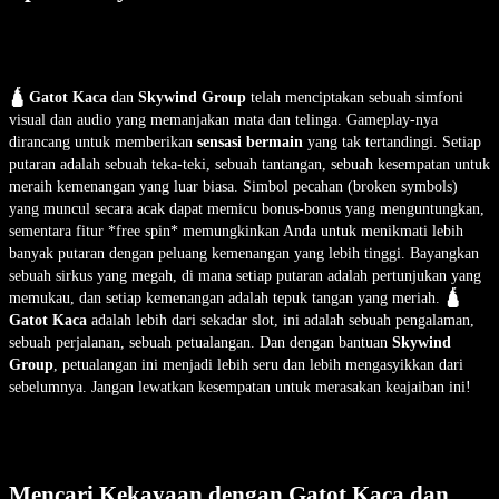
🛕 Gatot Kaca
dan
Skywind Group
telah menciptakan sebuah simfoni
visual dan audio yang memanjakan mata dan telinga. Gameplay-nya
dirancang untuk memberikan
sensasi bermain
yang tak tertandingi. Setiap
putaran adalah sebuah teka-teki, sebuah tantangan, sebuah kesempatan untuk
meraih kemenangan yang luar biasa. Simbol pecahan (broken symbols)
yang muncul secara acak dapat memicu bonus-bonus yang menguntungkan,
sementara fitur *free spin* memungkinkan Anda untuk menikmati lebih
banyak putaran dengan peluang kemenangan yang lebih tinggi. Bayangkan
sebuah sirkus yang megah, di mana setiap putaran adalah pertunjukan yang
memukau, dan setiap kemenangan adalah tepuk tangan yang meriah.
🛕
Gatot Kaca
adalah lebih dari sekadar slot, ini adalah sebuah pengalaman,
sebuah perjalanan, sebuah petualangan. Dan dengan bantuan
Skywind
Group
, petualangan ini menjadi lebih seru dan lebih mengasyikkan dari
sebelumnya. Jangan lewatkan kesempatan untuk merasakan keajaiban ini!
Mencari Kekayaan dengan Gatot Kaca dan