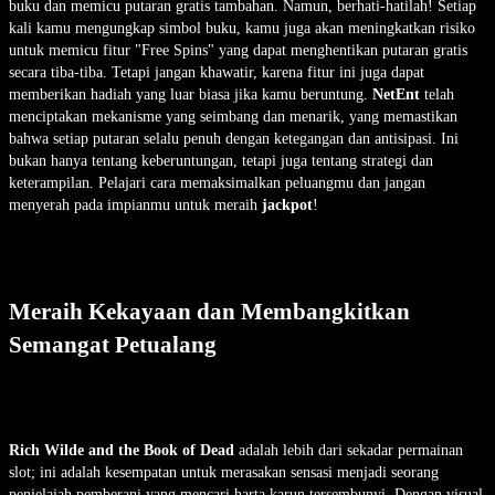
buku dan memicu putaran gratis tambahan. Namun, berhati-hatilah! Setiap
kali kamu mengungkap simbol buku, kamu juga akan meningkatkan risiko
untuk memicu fitur "Free Spins" yang dapat menghentikan putaran gratis
secara tiba-tiba. Tetapi jangan khawatir, karena fitur ini juga dapat
memberikan hadiah yang luar biasa jika kamu beruntung.
NetEnt
telah
menciptakan mekanisme yang seimbang dan menarik, yang memastikan
bahwa setiap putaran selalu penuh dengan ketegangan dan antisipasi. Ini
bukan hanya tentang keberuntungan, tetapi juga tentang strategi dan
keterampilan. Pelajari cara memaksimalkan peluangmu dan jangan
menyerah pada impianmu untuk meraih
jackpot
!
Meraih Kekayaan dan Membangkitkan
Semangat Petualang
Rich Wilde and the Book of Dead
adalah lebih dari sekadar permainan
slot; ini adalah kesempatan untuk merasakan sensasi menjadi seorang
penjelajah pemberani yang mencari harta karun tersembunyi. Dengan visual