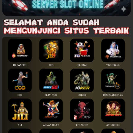
HABANERO
JDB
FA CHAI
YGGDRASIL
CQ9
PLAY’NGO
JOKER
PRAGMATIC PLAY
JILI
ADVANTPLAY
TTG SLOTS
ASTROTECH