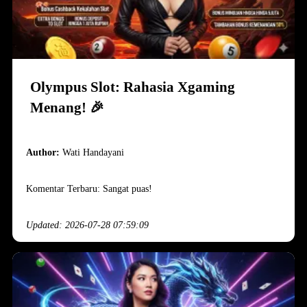
Olympus Slot: Rahasia Xgaming
Menang! 🎉
Author:
Wati Handayani
Komentar Terbaru: Sangat puas!
Updated: 2026-07-28 07:59:09