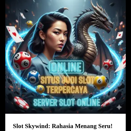
Slot Skywind: Rahasia Menang Seru!