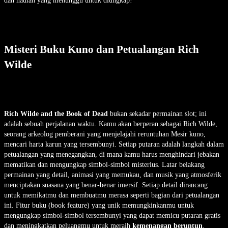
dan hadiah yang menunggu untuk diungkap!
Misteri Buku Kuno dan Petualangan Rich
Wilde
Rich Wilde and the Book of Dead
bukan sekadar permainan slot; ini
adalah sebuah perjalanan waktu. Kamu akan berperan sebagai Rich Wilde,
seorang arkeolog pemberani yang menjelajahi reruntuhan Mesir kuno,
mencari harta karun yang tersembunyi. Setiap putaran adalah langkah dalam
petualangan yang menegangkan, di mana kamu harus menghindari jebakan
mematikan dan mengungkap simbol-simbol misterius. Latar belakang
permainan yang detail, animasi yang memukau, dan musik yang atmosferik
menciptakan suasana yang benar-benar imersif. Setiap detail dirancang
untuk memikatmu dan membuatmu merasa seperti bagian dari petualangan
ini. Fitur buku (book feature) yang unik memungkinkanmu untuk
mengungkap simbol-simbol tersembunyi yang dapat memicu putaran gratis
dan meningkatkan peluangmu untuk meraih
kemenangan beruntun
.