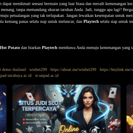
 dapat menikmati sensasi bermain yang luar biasa dan meraih kemenangan kec
menang, tanpa memandang ukuran taruhan Anda. Jadi, tunggu apa lagi? Bergab
ju petualangan yang tak terlupakan. Jangan lewatkan kesempatan untuk mera
bola kentang panas selalu siap untuk meluncur, dan
Playtech
selalu siap untuk 
Hot Potato
dan biarkan
Playtech
membawa Anda menuju kemenangan yang tak 
ot demo thailand
winbet299
https://about.me/winbet299
https://heylink.me
pad-surabaya.ac.id
si-unpad.ac.id