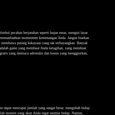
mbol pecahan berjatuhan seperti hujan emas, mengisi layar
 dan memanfaatkan momentum kemenangan Anda. Jangan biarkan
dan membawa pulang kekayaan yang tak terbayangkan. Banyak
ni adalah game yang membuat Anda ketagihan, yang membuat
an gratis yang memacu adrenalin dan bonus yang menggiurkan,
line dapat mencapai jumlah yang sangat besar, mengubah hidup
adalah momen yang akan Anda ingat seumur hidup. Namun,