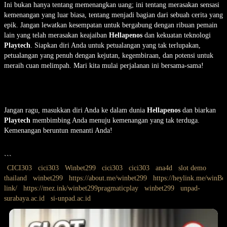
Ini bukan hanya tentang memenangkan uang; ini tentang merasakan sensasi
kemenangan yang luar biasa, tentang menjadi bagian dari sebuah cerita yang
epik. Jangan lewatkan kesempatan untuk bergabung dengan ribuan pemain
lain yang telah merasakan keajaiban
Hellapenos
dan kekuatan teknologi
Playtech
. Siapkan diri Anda untuk petualangan yang tak terlupakan,
petualangan yang penuh dengan kejutan, kegembiraan, dan potensi untuk
meraih cuan melimpah. Mari kita mulai perjalanan ini bersama-sama!
Jangan ragu, masukkan diri Anda ke dalam dunia
Hellapenos
dan biarkan
Playtech
membimbing Anda menuju kemenangan yang tak terduga.
Kemenangan beruntun menanti Anda!
```
CICI303
cici303
Winbet299
cici303
cici303
ana4d
slot demo
thailand
winbet299
https://about.me/winbet299
https://heylink.me/winBe
link/
https://mez.ink/winbet299pragmaticplay
winbet299
unpad-
surabaya.ac.id
si-unpad.ac.id