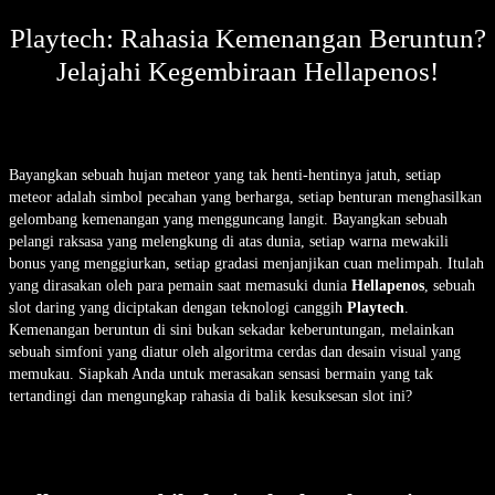
Playtech: Rahasia Kemenangan Beruntun?
Jelajahi Kegembiraan Hellapenos!
Bayangkan sebuah hujan meteor yang tak henti-hentinya jatuh, setiap
meteor adalah simbol pecahan yang berharga, setiap benturan menghasilkan
gelombang kemenangan yang mengguncang langit. Bayangkan sebuah
pelangi raksasa yang melengkung di atas dunia, setiap warna mewakili
bonus yang menggiurkan, setiap gradasi menjanjikan cuan melimpah. Itulah
yang dirasakan oleh para pemain saat memasuki dunia
Hellapenos
, sebuah
slot daring yang diciptakan dengan teknologi canggih
Playtech
.
Kemenangan beruntun di sini bukan sekadar keberuntungan, melainkan
sebuah simfoni yang diatur oleh algoritma cerdas dan desain visual yang
memukau. Siapkah Anda untuk merasakan sensasi bermain yang tak
tertandingi dan mengungkap rahasia di balik kesuksesan slot ini?