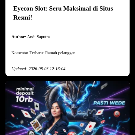
Eyecon Slot: Seru Maksimal di Situs
Resmi!
Author:
Andi Saputra
Komentar Terbaru: Ramah pelanggan.
Updated: 2026-08-03 12:16:04