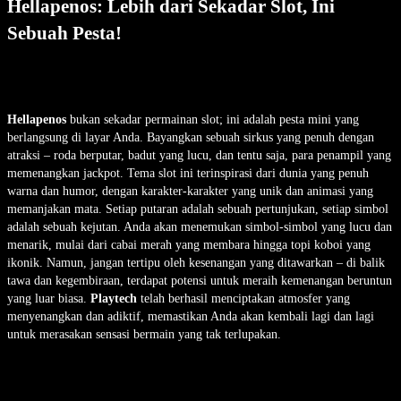
Hellapenos: Lebih dari Sekadar Slot, Ini
Sebuah Pesta!
Hellapenos
bukan sekadar permainan slot; ini adalah pesta mini yang
berlangsung di layar Anda. Bayangkan sebuah sirkus yang penuh dengan
atraksi – roda berputar, badut yang lucu, dan tentu saja, para penampil yang
memenangkan jackpot. Tema slot ini terinspirasi dari dunia yang penuh
warna dan humor, dengan karakter-karakter yang unik dan animasi yang
memanjakan mata. Setiap putaran adalah sebuah pertunjukan, setiap simbol
adalah sebuah kejutan. Anda akan menemukan simbol-simbol yang lucu dan
menarik, mulai dari cabai merah yang membara hingga topi koboi yang
ikonik. Namun, jangan tertipu oleh kesenangan yang ditawarkan – di balik
tawa dan kegembiraan, terdapat potensi untuk meraih kemenangan beruntun
yang luar biasa.
Playtech
telah berhasil menciptakan atmosfer yang
menyenangkan dan adiktif, memastikan Anda akan kembali lagi dan lagi
untuk merasakan sensasi bermain yang tak terlupakan.