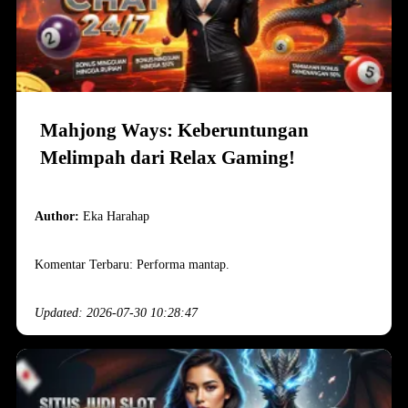
Mahjong Ways: Keberuntungan
Melimpah dari Relax Gaming!
Author:
Eka Harahap
Komentar Terbaru: Performa mantap.
Updated: 2026-07-30 10:28:47