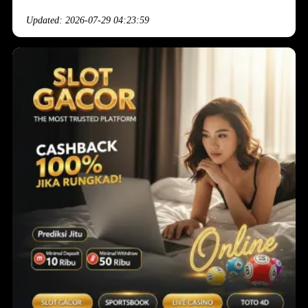
Updated: 2026-07-29 04:23:59