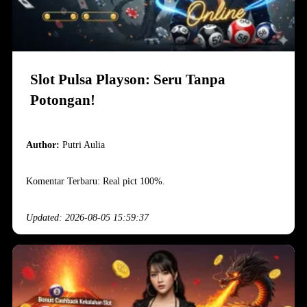
Slot Pulsa Playson: Seru Tanpa
Potongan!
Author:
Putri Aulia
Komentar Terbaru: Real pict 100%.
Updated: 2026-08-05 15:59:37