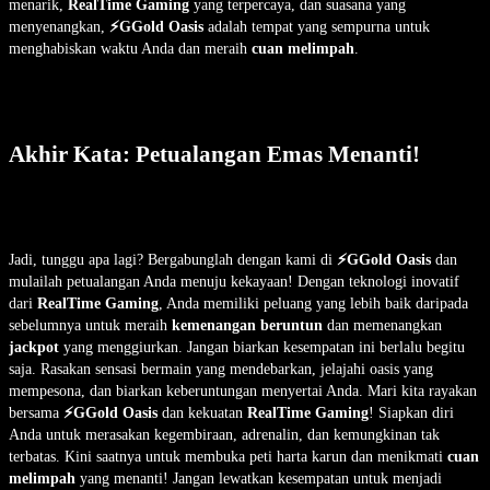
menarik,
RealTime Gaming
yang terpercaya, dan suasana yang
menyenangkan,
⚡GGold Oasis
adalah tempat yang sempurna untuk
menghabiskan waktu Anda dan meraih
cuan melimpah
.
Akhir Kata: Petualangan Emas Menanti!
Jadi, tunggu apa lagi? Bergabunglah dengan kami di
⚡GGold Oasis
dan
mulailah petualangan Anda menuju kekayaan! Dengan teknologi inovatif
dari
RealTime Gaming
, Anda memiliki peluang yang lebih baik daripada
sebelumnya untuk meraih
kemenangan beruntun
dan memenangkan
jackpot
yang menggiurkan. Jangan biarkan kesempatan ini berlalu begitu
saja. Rasakan sensasi bermain yang mendebarkan, jelajahi oasis yang
mempesona, dan biarkan keberuntungan menyertai Anda. Mari kita rayakan
bersama
⚡GGold Oasis
dan kekuatan
RealTime Gaming
! Siapkan diri
Anda untuk merasakan kegembiraan, adrenalin, dan kemungkinan tak
terbatas. Kini saatnya untuk membuka peti harta karun dan menikmati
cuan
melimpah
yang menanti! Jangan lewatkan kesempatan untuk menjadi