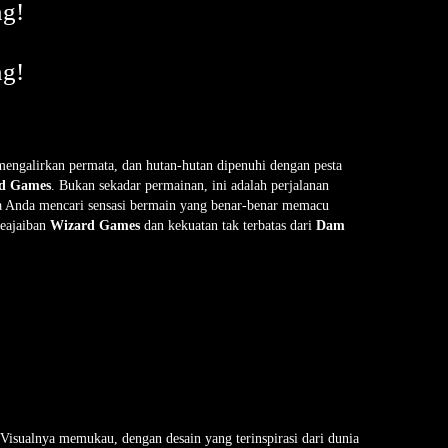
ng!
ng!
mengalirkan permata, dan hutan-hutan dipenuhi dengan pesta
d Games
. Bukan sekadar permainan, ini adalah perjalanan
ka Anda mencari sensasi bermain yang benar-benar memacu
keajaiban
Wizard Games
dan kekuatan tak terbatas dari
Dam
Visualnya memukau, dengan desain yang terinspirasi dari dunia