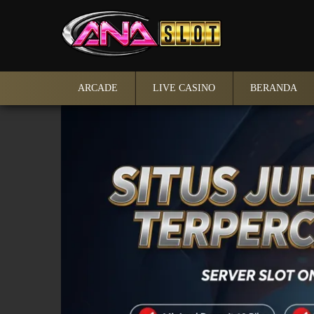
ARCADE
LIVE CASINO
BERANDA