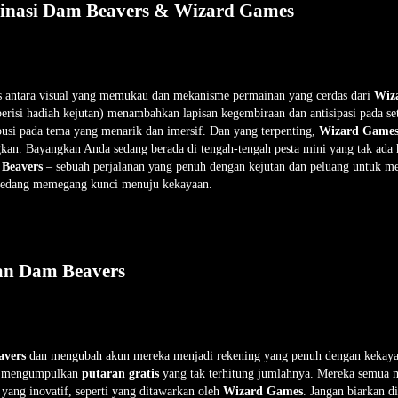
inasi Dam Beavers & Wizard Games
s antara visual yang memukau dan mekanisme permainan yang cerdas dari
Wiz
erisi hadiah kejutan) menambahkan lapisan kegembiraan dan antisipasi pada set
si pada tema yang menarik dan imersif. Dan yang terpenting,
Wizard Game
n. Bayangkan Anda sedang berada di tengah-tengah pesta mini yang tak ada h
Beavers
– sebuah perjalanan yang penuh dengan kejutan dan peluang untuk m
i sedang memegang kunci menuju kekayaan.
an Dam Beavers
avers
dan mengubah akun mereka menjadi rekening yang penuh dengan kekayaa
g mengumpulkan
putaran gratis
yang tak terhitung jumlahnya. Mereka semua m
 yang inovatif, seperti yang ditawarkan oleh
Wizard Games
. Jangan biarkan d