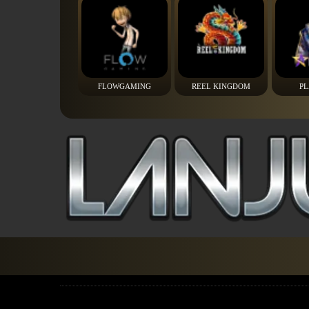
FLOWGAMING
REEL KINGDOM
PL