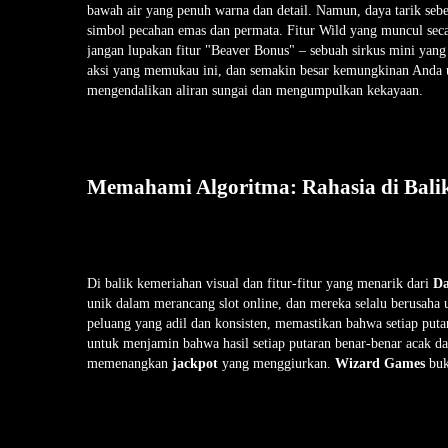
bawah air yang penuh warna dan detail. Namun, daya tarik seben
simbol pecahan emas dan permata. Fitur Wild yang muncul se
jangan lupakan fitur "Beaver Bonus" – sebuah sirkus mini ya
aksi yang memukau ini, dan semakin besar kemungkinan Anda
mengendalikan aliran sungai dan mengumpulkan kekayaan.
Memahami Algoritma: Rahasia di Bal
Di balik kemeriahan visual dan fitur-fitur yang menarik dari
Da
unik dalam merancang slot online, dan mereka selalu berusah
peluang yang adil dan konsisten, memastikan bahwa setiap put
untuk menjamin bahwa hasil setiap putaran benar-benar acak dan
memenangkan
jackpot
yang menggiurkan.
Wizard Games
buk