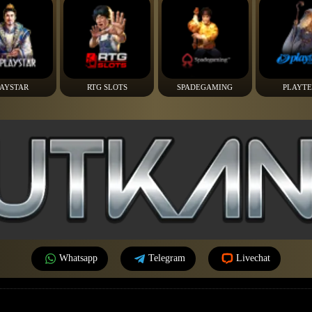
AYSTAR
RTG SLOTS
SPADEGAMING
PLAYT
Whatsapp
Telegram
Livechat