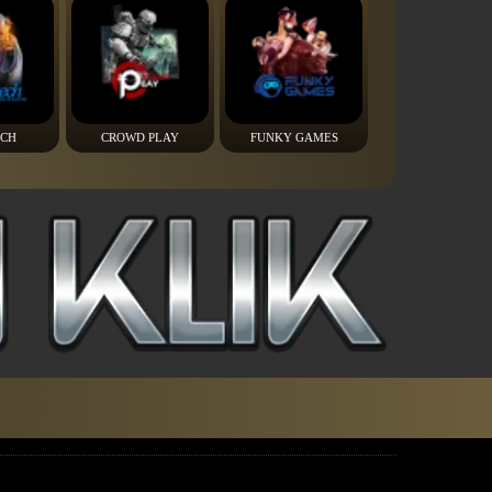
ECH
CROWD PLAY
FUNKY GAMES