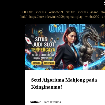
CICI303
cici303
Winbet299
cici303
cici303
ana4d
sl
link/
https://mez.ink/winbet299pragmaticplay
winbet299
un
Setel Algoritma Mahjong pada
Keinginanmu!
Author:
Tiara Kusuma