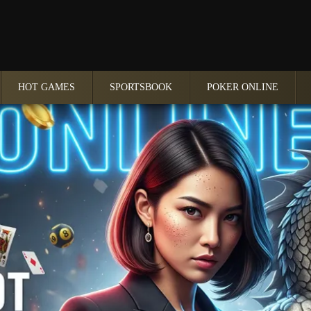
HOT GAMES
SPORTSBOOK
POKER ONLINE