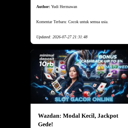
Author:
Yudi Hermawan
Komentar Terbaru: Cocok untuk semua usia.
Updated: 2026-07-27 21:31:48
Wazdan: Modal Kecil, Jackpot
Gede!