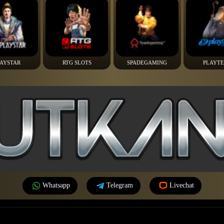
AYSTAR
RTG SLOTS
SPADEGAMING
PLAYT
Whatsapp
Telegram
Livechat