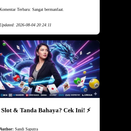
Komentar Terbaru: Sangat bermanfaat.
Updated: 2026-08-04 20:24:11
Slot & Tanda Bahaya? Cek Ini! ⚡️
Author:
Sandi Saputra