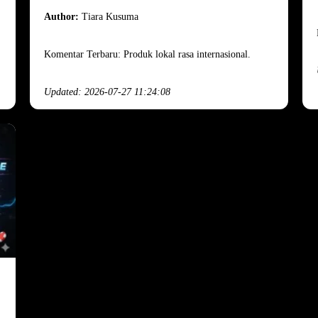
Author:
Tiara Kusuma
Komentar Terbaru: Produk lokal rasa internasional.
Updated: 2026-07-27 11:24:08