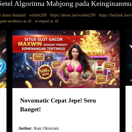
Setel Algoritma Mahjong pada Keinginanmu
ot demo thailand
winbet299
https://about.me/winbet299
https://heylink.me
pad-surabaya.ac.id
si-unpad.ac.id
Novomatic Cepat Jepe! Seru
Banget!
Author:
Rani Oktaviani