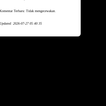
Komentar Terbaru: Tidak mengecewakan.
Updated: 2026-07-27 05:40:35