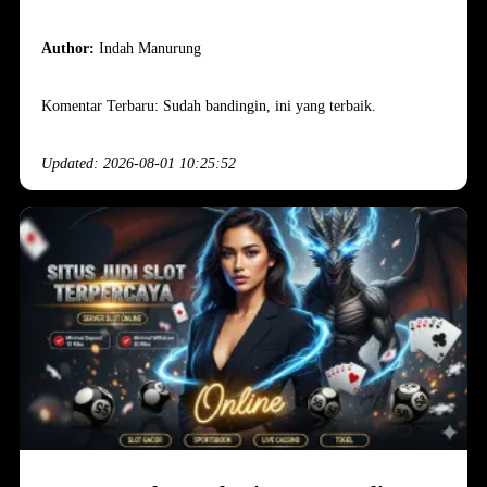
Author:
Indah Manurung
Komentar Terbaru: Sudah bandingin, ini yang terbaik.
Updated: 2026-08-01 10:25:52