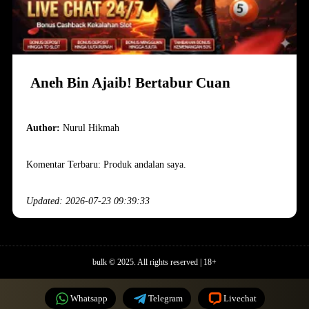
Aneh Bin Ajaib! Bertabur Cuan
Author:
Nurul Hikmah
Komentar Terbaru: Produk andalan saya.
Updated: 2026-07-23 09:39:33
bulk
© 2025. All rights reserved | 18+
Whatsapp
Telegram
Livechat