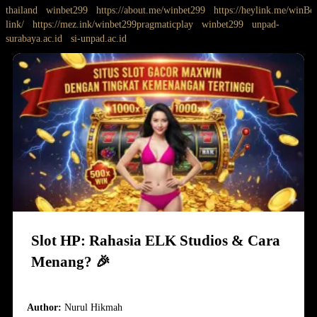
thailand
winbet299
https://about.me/winbet299
https://heylink.me/winBe
link/
https://mez.ink/winbet299pragmaticplay
winbet299
unpad-
surabaya.ac.id
si-unpad.ac.id
Slot HP: Rahasia ELK Studios & Cara
Menang? 🎉
Author:
Nurul Hikmah