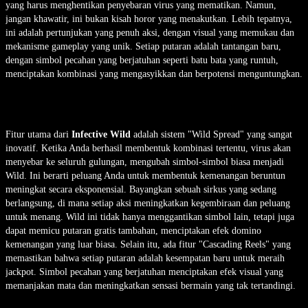
yang harus menghentikan penyebaran virus yang mematikan. Namun,
jangan khawatir, ini bukan kisah horor yang menakutkan. Lebih tepatnya,
ini adalah pertunjukan yang penuh aksi, dengan visual yang memukau dan
mekanisme gameplay yang unik. Setiap putaran adalah tantangan baru,
dengan simbol pecahan yang berjatuhan seperti batu bata yang runtuh,
menciptakan kombinasi yang mengasyikkan dan berpotensi menguntungkan.
Fitur utama dari
Infective Wild
adalah sistem "Wild Spread" yang sangat
inovatif. Ketika Anda berhasil membentuk kombinasi tertentu, virus akan
menyebar ke seluruh gulungan, mengubah simbol-simbol biasa menjadi
Wild. Ini berarti peluang Anda untuk membentuk kemenangan beruntun
meningkat secara eksponensial. Bayangkan sebuah sirkus yang sedang
berlangsung, di mana setiap aksi meningkatkan kegembiraan dan peluang
untuk menang. Wild ini tidak hanya menggantikan simbol lain, tetapi juga
dapat memicu putaran gratis tambahan, menciptakan efek domino
kemenangan yang luar biasa. Selain itu, ada fitur "Cascading Reels" yang
memastikan bahwa setiap putaran adalah kesempatan baru untuk meraih
jackpot. Simbol pecahan yang berjatuhan menciptakan efek visual yang
memanjakan mata dan meningkatkan sensasi bermain yang tak tertandingi.