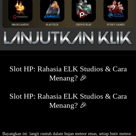
SPADEGAMING
PLAYTECH
CROWD PLAY
FUNKY GAMES
Slot HP: Rahasia ELK Studios & Cara
Menang? 🎉
Slot HP: Rahasia ELK Studios & Cara
Menang? 🎉
Bayangkan ini: langit runtuh dalam hujan meteor emas, setiap butir meteor