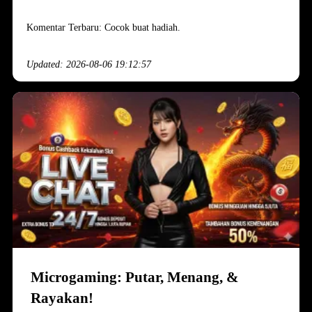
Komentar Terbaru: Cocok buat hadiah.
Updated: 2026-08-06 19:12:57
Microgaming: Putar, Menang, &
Rayakan!