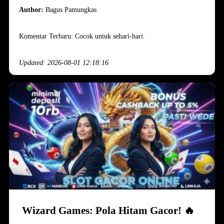
Author:
Bagus Pamungkas
Komentar Terbaru: Cocok untuk sehari-hari.
Updated: 2026-08-01 12:18:16
Wizard Games: Pola Hitam Gacor! 🔥