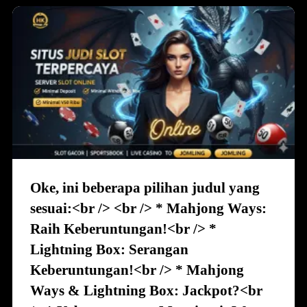
Oke, ini beberapa pilihan judul yang
sesuai:<br /> <br /> * Mahjong Ways:
Raih Keberuntungan!<br /> *
Lightning Box: Serangan
Keberuntungan!<br /> * Mahjong
Ways & Lightning Box: Jackpot?<br