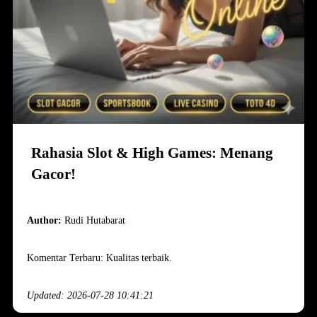
Rahasia Slot & High Games: Menang
Gacor!
Author:
Rudi Hutabarat
Komentar Terbaru: Kualitas terbaik.
Updated: 2026-07-28 10:41:21