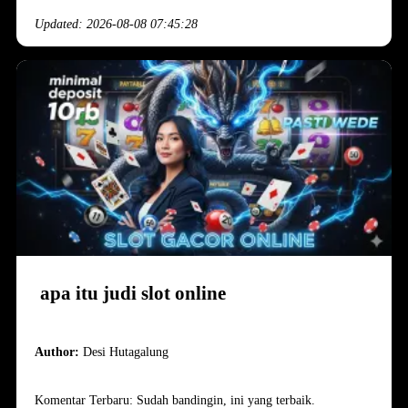
Updated: 2026-08-08 07:45:28
apa itu judi slot online
Author:
Desi Hutagalung
Komentar Terbaru: Sudah bandingin, ini yang terbaik.