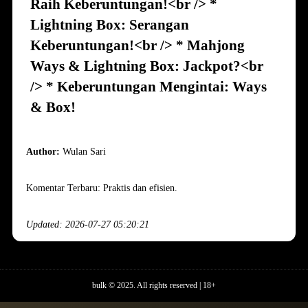
Raih Keberuntungan!<br /> *
Lightning Box: Serangan
Keberuntungan!<br /> * Mahjong
Ways & Lightning Box: Jackpot?<br
/> * Keberuntungan Mengintai: Ways
& Box!
Author:
Wulan Sari
Komentar Terbaru: Praktis dan efisien.
Updated: 2026-07-27 05:20:21
bulk
© 2025. All rights reserved | 18+