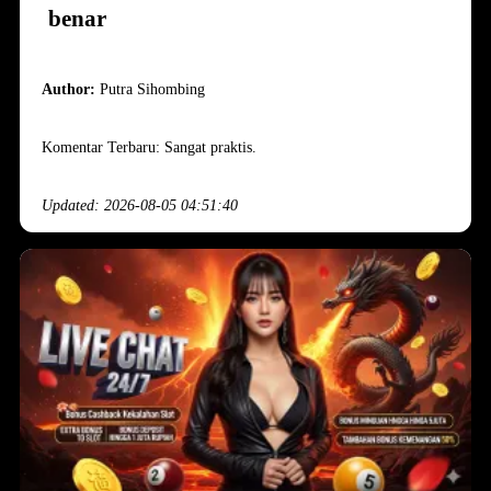
benar
Author:
Putra Sihombing
Komentar Terbaru: Sangat praktis.
Updated: 2026-08-05 04:51:40