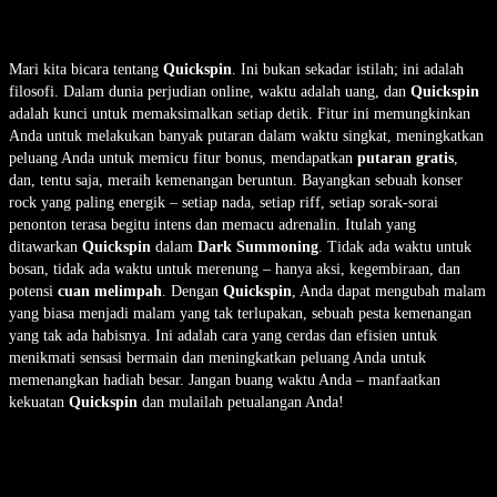
Mari kita bicara tentang
Quickspin
. Ini bukan sekadar istilah; ini adalah
filosofi. Dalam dunia perjudian online, waktu adalah uang, dan
Quickspin
adalah kunci untuk memaksimalkan setiap detik. Fitur ini memungkinkan
Anda untuk melakukan banyak putaran dalam waktu singkat, meningkatkan
peluang Anda untuk memicu fitur bonus, mendapatkan
putaran gratis
,
dan, tentu saja, meraih kemenangan beruntun. Bayangkan sebuah konser
rock yang paling energik – setiap nada, setiap riff, setiap sorak-sorai
penonton terasa begitu intens dan memacu adrenalin. Itulah yang
ditawarkan
Quickspin
dalam
Dark Summoning
. Tidak ada waktu untuk
bosan, tidak ada waktu untuk merenung – hanya aksi, kegembiraan, dan
potensi
cuan melimpah
. Dengan
Quickspin
, Anda dapat mengubah malam
yang biasa menjadi malam yang tak terlupakan, sebuah pesta kemenangan
yang tak ada habisnya. Ini adalah cara yang cerdas dan efisien untuk
menikmati sensasi bermain dan meningkatkan peluang Anda untuk
memenangkan hadiah besar. Jangan buang waktu Anda – manfaatkan
kekuatan
Quickspin
dan mulailah petualangan Anda!