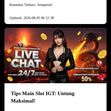
Komentar Terbaru: Sempurna!
Updated: 2026-08-05 06:52:38
Tips Main Slot IGT: Untung
Maksimal!