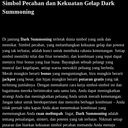
Simbol Pecahan dan Kekuatan Gelap Dark
Summoning
Di jantung
Dark Summoning
terletak dunia simbol yang unik dan
memikat. Simbol pecahan, yang melambangkan kekuatan gelap dan potensi
yang tak terbatas, adalah kunci untuk membuka rahasia kemenangan. Setiap
simbol memiliki nilai dan fitur tersendiri, dan kombinasi yang tepat dapat
memicu fitur bonus yang luar biasa. Bayangkan sebuah pelangi yang
muncul dari kegelapan, setiap warna mewakili peluang yang berbeda.
Merah mungkin berarti
bonus
yang menguntungkan, biru mungkin berarti
jackpot
yang besar, dan hijau mungkin berarti
putaran gratis
yang tak
terhitung jumlahnya. Dengan memahami cara kerja simbol-simbol ini dan
bagaimana mereka berinteraksi satu sama lain, Anda dapat meningkatkan
strategi Anda dan meningkatkan peluang Anda untuk meraih kemenangan.
Jangan takut untuk bereksperimen dan mencoba berbagai kombinasi – Anda
tidak pernah tahu kapan Anda akan menemukan kombinasi yang
memenangkan Anda
cuan melimpah
. Ingat,
Dark Summoning
adalah
tentang petualangan, misteri, dan potensi yang tak terbatas. Nikmati setiap
putaran dan biarkan kekuatan simbol pecahan memandu Anda menuju