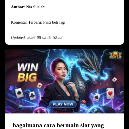
Author:
Nia Silalahi
Komentar Terbaru: Pasti beli lagi.
Updated: 2026-08-05 05:52:53
bagaimana cara bermain slot yang