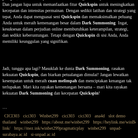
Dan jangan lupa untuk memanfaatkan fitur
Quickspin
untuk meningkatkan
kecepatan dan intensitas permainan. Dengan sedikit latihan dan strategi yang
tepat, Anda dapat menguasai seni
Quickspin
dan memaksimalkan peluang
Anda untuk meraih kemenangan besar dalam
Dark Summoning
. Ingat,
kesuksesan dalam perjudian online membutuhkan keterampilan, strategi,
dan sedikit keberuntungan. Tetapi dengan
Quickspin
di sisi Anda, Anda
memiliki keunggulan yang signifikan.
Jadi, tunggu apa lagi? Masuklah ke dunia
Dark Summoning
, rasakan
kekuatan
Quickspin
, dan biarkan petualangan dimulai! Jangan lewatkan
kesempatan untuk meraih
cuan melimpah
dan menciptakan kenangan tak
terlupakan. Mari kita rayakan kemenangan bersama – mari kita rayakan
kekuatan
Dark Summoning
dan kecepatan
Quickspin
!
```
CICI303
cici303
Winbet299
cici303
cici303
ana4d
slot demo
thailand
winbet299
https://about.me/winbet299
https://heylink.me/winBe
link/
https://mez.ink/winbet299pragmaticplay
winbet299
unpad-
surabaya.ac.id
si-unpad.ac.id