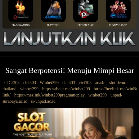
SPADEGAMING
PLAYTECH
CROWD PLAY
FUNKY GAMES
Sangat Berpotensi! Menuju Mimpi Besar
CICI303
cici303
Winbet299
cici303
cici303
ana4d
slot demo
thailand
winbet299
https://about.me/winbet299
https://heylink.me/winBe
link/
https://mez.ink/winbet299pragmaticplay
winbet299
unpad-
surabaya.ac.id
si-unpad.ac.id