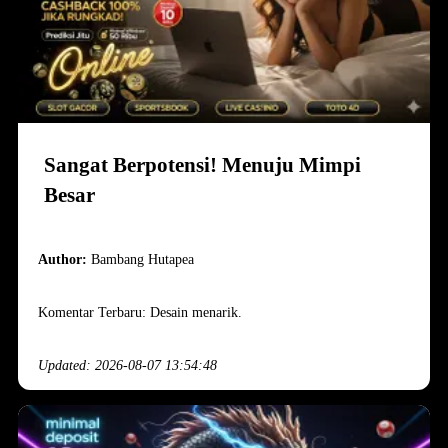
Sangat Berpotensi! Menuju Mimpi
Besar
Author:
Bambang Hutapea
Komentar Terbaru: Desain menarik.
Updated: 2026-08-07 13:54:48