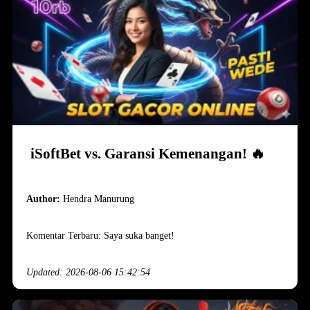
iSoftBet vs. Garansi Kemenangan! 🔥
Author:
Hendra Manurung
Komentar Terbaru: Saya suka banget!
Updated: 2026-08-06 15:42:54