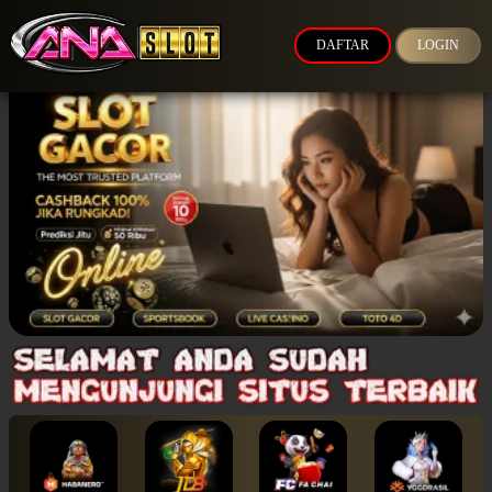
DAFTAR
LOGIN