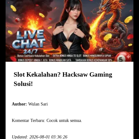
Slot Kekalahan? Hacksaw Gaming
Solusi!
Author:
Wulan Sari
Komentar Terbaru: Cocok untuk semua.
Updated: 2026-08-01 03:36:26