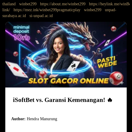
thailand
winbet299
https://about.me/winbet299
https://heylink.me/winBe
link/
https://mez.ink/winbet299pragmaticplay
winbet299
unpad-
surabaya.ac.id
si-unpad.ac.id
iSoftBet vs. Garansi Kemenangan! 🔥
Author:
Hendra Manurung