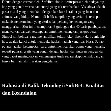
Dibuat dengan cermat oleh
iSoftBet
, slot ini terinspirasi oleh budaya hip-
hop yang penuh warna dan energi yang tak tertahankan. Visualnya adalah
pesta visual yang memukau, dengan karakter-karakter yang lucu dan
animasi yang hidup. Namun, di balik tampilan yang ceria ini, terdapat
mekanisme permainan yang cerdas dan peluang kemenangan yang
menggiurkan. Slot ini menampilkan 6 gulungan dan 40 baris pembayaran,
menawarkan banyak kesempatan untuk memenangkan jackpot besar.
Simbol-simbolnya, yang menampilkan tokoh-tokoh ikonik dari dunia hip-
hop, adalah kunci untuk membuka hadiah-hadiah yang luar biasa. Setiap
putaran adalah kesempatan baru untuk memicu fitur bonus yang menarik,
seperti putaran gratis yang penuh dengan hadiah dan putaran pengganda
yang dapat meningkatkan kemenangan Anda secara eksponensial. Jangan
hanya bermain slot, rasakan pengalaman!
Rahasia di Balik Teknologi iSoftBet: Kualitas
dan Keandalan