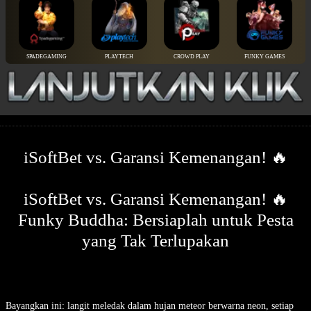
SPADEGAMING
PLAYTECH
CROWD PLAY
FUNKY GAMES
iSoftBet vs. Garansi Kemenangan! 🔥
iSoftBet vs. Garansi Kemenangan! 🔥
Funky Buddha: Bersiaplah untuk Pesta
yang Tak Terlupakan
Bayangkan ini: langit meledak dalam hujan meteor berwarna neon, setiap