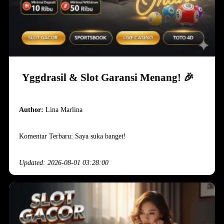
Yggdrasil & Slot Garansi Menang! 🎉
Author:
Lina Marlina
Komentar Terbaru: Saya suka banget!
Updated: 2026-08-01 03:28:00