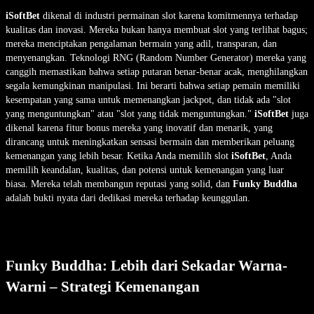
iSoftBet
dikenal di industri permainan slot karena komitmennya terhadap
kualitas dan inovasi. Mereka bukan hanya membuat slot yang terlihat bagus;
mereka menciptakan pengalaman bermain yang adil, transparan, dan
menyenangkan. Teknologi RNG (Random Number Generator) mereka yang
canggih memastikan bahwa setiap putaran benar-benar acak, menghilangkan
segala kemungkinan manipulasi. Ini berarti bahwa setiap pemain memiliki
kesempatan yang sama untuk memenangkan jackpot, dan tidak ada "slot
yang menguntungkan" atau "slot yang tidak menguntungkan."
iSoftBet
juga
dikenal karena fitur bonus mereka yang inovatif dan menarik, yang
dirancang untuk meningkatkan sensasi bermain dan memberikan peluang
kemenangan yang lebih besar. Ketika Anda memilih slot
iSoftBet
, Anda
memilih keandalan, kualitas, dan potensi untuk kemenangan yang luar
biasa. Mereka telah membangun reputasi yang solid, dan
Funky Buddha
adalah bukti nyata dari dedikasi mereka terhadap keunggulan.
Funky Buddha: Lebih dari Sekadar Warna-
Warni – Strategi Kemenangan